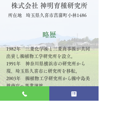
株式会社 神明育種研究所
所在地
埼玉県久喜市菖蒲町小林1486
​略歴
1982年 三菱化学㈱と三菱商事㈱が共同
出資し㈱植物工学研究所を設立。
1991年 神奈川県横浜市の研究所から
現、埼玉県久喜市に研究所を移転。
2003年 ㈱植物工学研究所から㈱中島美
雄商店へ事業譲渡。
2020年 ㈱中島美雄商店から㈱神明へ事
業譲渡。
2024年 ㈱中島から㈱神明育種研究所に
社名変更。