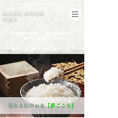
株式会社 神明育種研究所は高い評価を受けたお米 夢ご
こちの種子販売を行っています。
株式会社 神明育種
研究所
2026年度作付分夢ごこち種子販売受付中！
無くなり次第終了になります。
夢ごこちと新生夢ごこちは別品種になります。
​売れる幻のお米
『夢ごこち』